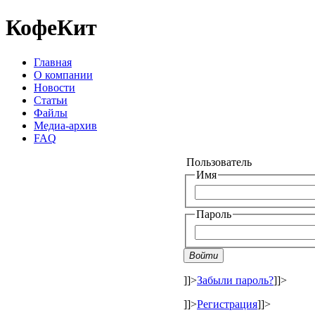
КофеКит
Главная
О компании
Новости
Статьи
Файлы
Медиа-архив
FAQ
Пользователь
Имя
Пароль
Войти
]]>
Забыли пароль?
]]>
]]>
Регистрация
]]>