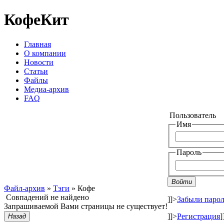
КофеКит
Главная
О компании
Новости
Статьи
Файлы
Медиа-архив
FAQ
Пользователь
Имя
Пароль
Войти
Файл-архив
»
Тэги
» Кофе
Совпадений не найдено
]]>
Забыли парол
Запрашиваемой Вами страницы не существует!
]]>
Регистрация
]
Назад