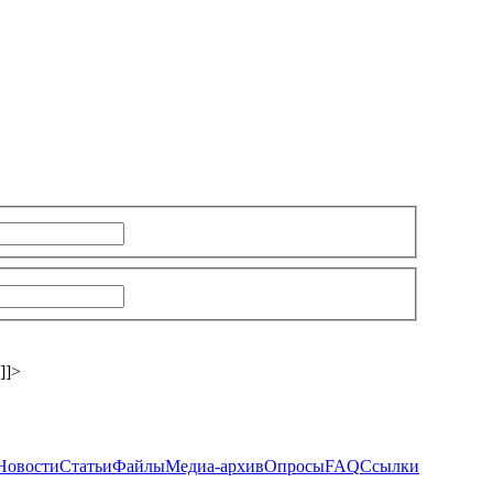
]]>
Новости
Статьи
Файлы
Медиа-архив
Опросы
FAQ
Ссылки