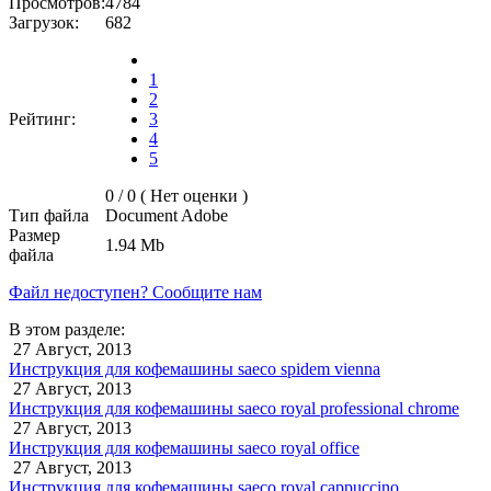
Просмотров:
4784
Загрузок:
682
1
2
Рейтинг:
3
4
5
0 / 0 (
Нет оценки
)
Тип файла
Document Adobe
Размер
1.94 Mb
файла
Файл недоступен? Сообщите нам
В этом разделе:
27 Август, 2013
Инструкция для кофемашины saeco spidem vienna
27 Август, 2013
Инструкция для кофемашины saeco royal professional chrome
27 Август, 2013
Инструкция для кофемашины saeco royal office
27 Август, 2013
Инструкция для кофемашины saeco royal cappuccino