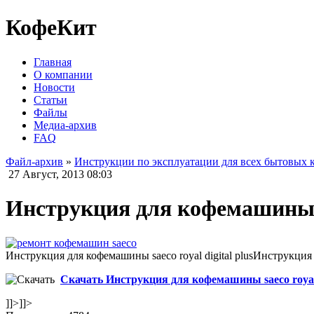
КофеКит
Главная
О компании
Новости
Статьи
Файлы
Медиа-архив
FAQ
Файл-архив
»
Инструкции по эксплуатации для всех бытовых
27 Август, 2013 08:03
Инструкция для кофемашины sa
Инструкция для кофемашины saeco royal digital plusИнструкция д
Скачать Инструкция для кофемашины saeco royal d
]]>
]]>