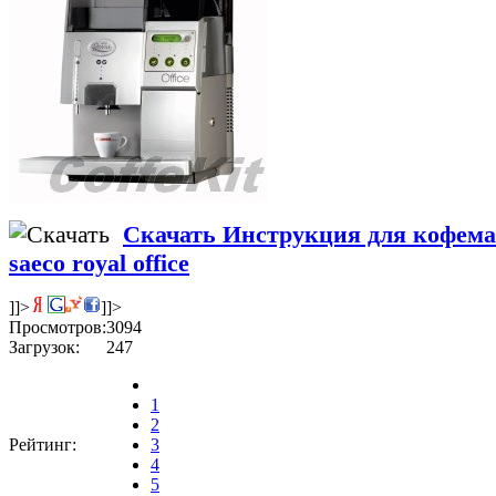
Скачать Инструкция для кофе
saeco royal office
]]>
]]>
Просмотров:
3094
Загрузок:
247
1
2
Рейтинг:
3
4
5